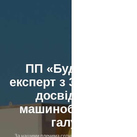
ПП «Буд маш»
експерт з 32 річним
досвідом у
машинобудівній
галузі
За нашими плечима сотні успішно реалізованих