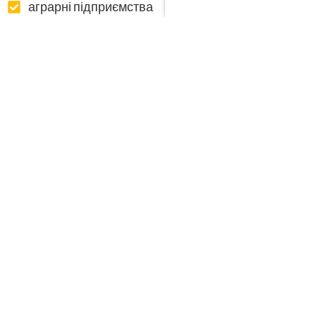
аграрні підприємства
виробники розчинів та бетонів
виробники залізобетонних виробів
виробники будівельних сухих сумішей та
цементів
скляні заводи
теплоелектростанції
гірничо-збагачувальні комбінати
Індивідуальні технічні
рішення