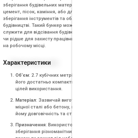
зберігання будівельних матеріалів, таких як
цемент, пісок, каміння, або для тимчасового
зберігання інструментів та обладнання на
будівництві. Такий бункер може також
служити для відсівання будівельних відходів
чи рідше для захисту працівників від небезпек
на робочому місці.
Характеристики
Об’єм
: 2.7 кубічних метрів, що робить
його достатньо компактним для різних
цілей використання.
Матеріал
: Зазвичай виготовляється з
міцної сталі або бетону, що забезпечує
йому довговічність та стійкість.
Призначення
: Використовується для
зберігання різноманітних матеріалів, а