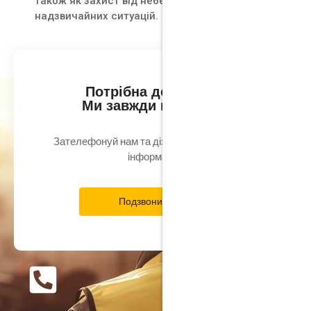
також як захист від небезпек або
надзвичайних ситуацій.
Потрібна допомога?
Ми завжди на зв'язку
Зателефонуй нам та дізнайся всю потрібну
інформацію
Подзвонити