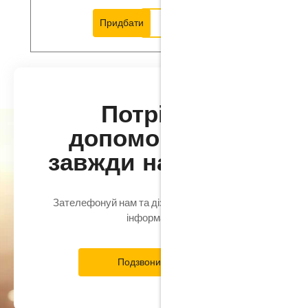
Придбати
Дізнатись більше
Потрібна
допомога? Ми
завжди на зв'язку
Зателефонуй нам та дізнайся всю потрібну
інформацію
Подзвонити